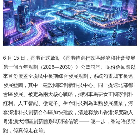
6 月 15 日，香港正式啟動《香港特別行政區經濟和社會發展
第一個五年規劃（2026—2030）》公眾諮詢。呢份係回歸以
來首份覆蓋全境嘅中長期綜合發展規劃，系統勾畫城市長遠
發展藍圖，其中「建設國際創新科技中心」同「提速北部都
會區發展」被定為兩大核心戰略，擺明車馬要食正國家創科
紅利。人工智能、微電子、生命科技列為重點發展產業，河
套深港科技創新合作區加快建設，清楚釋放出香港深度融入
粵港澳大灣區創新體系嘅明確信號 —— 呢一步，香港唔係陪
跑，係真係走在前。