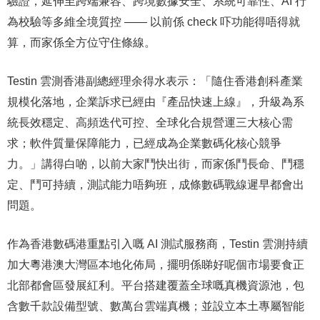
驗證，延伸至跨端兼容、跨境數據安全、系統可靠性、AI 行
為校驗等多維全境質控 —— 以前係 check 吓功能得唔得就
算，而家係全方位守住條線。
Testin 雲測香港副總經理余得水表示：「隨住香港創科產業
規模化落地，企業訴求已經由『產品快速上線』，升級為系
統長效穩定、高頻迭代可控、全球化合規營運三大核心需
求；軟件質量保障能力，已經成為企業數碼化核心競爭
力。」講得白啲，以前大家鬥快出街，而家係鬥長命、鬥穩
定、鬥可持續，測試能力唔夠班，成條數碼戰線遲早都會出
問題。
作為香港數碼港重點引入嘅 AI 測試服務商，Testin 雲測持續
加大粵港澳大灣區本地化佈局，擺明係睇好呢個市場要食正
北部都會區發展紅利。平台搭建覆蓋全球嘅真機資源池，包
含數千款設備型號、數萬台雲端真機；並設立本土專屬智能