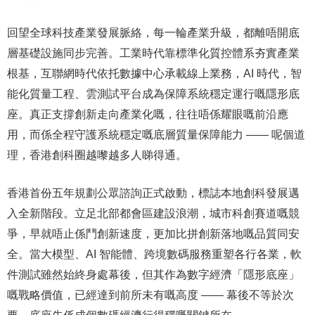
回望全球科技產業發展脈絡，每一輪產業升級，都離唔開底
層基礎設施同步完善。工業時代靠標準化質控體系夯實產業
根基，互聯網時代依托數據中心承載線上業務，AI 時代，智
能化質量工程、雲測試平台成為保障系統穩定運行嘅隱形底
座。真正支撐創新走向產業化嘅，往往唔係耀眼嘅前沿應
用，而係全程守護系統穩定嘅底層質量保障能力 —— 呢個道
理，香港創科圈越嚟越多人睇得通。
香港首份五年規劃公眾諮詢正式啟動，標誌本地創科發展邁
入全新階段。立足北部都會區建設浪潮，城市科創賽道嘅競
爭，早就唔止係鬥創新速度，更加比拼創新落地嘅品質同安
全。當大模型、AI 智能體、跨境數碼服務重塑各行各業，軟
件測試雖然始終身處幕後，但其作為數字經濟「隱形底座」
嘅戰略價值，已經達到前所未有嘅高度 —— 幕後不等於次