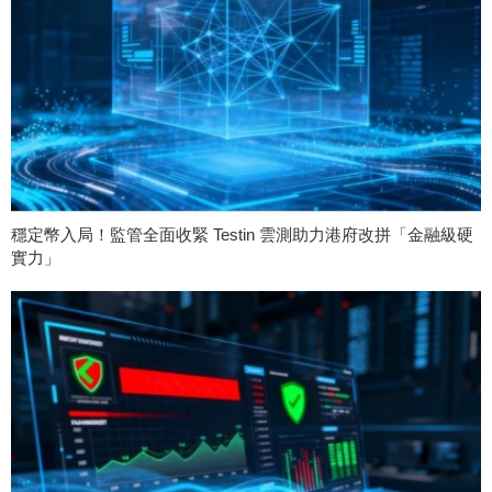
穩定幣入局！監管全面收緊 Testin 雲測助力港府改拼「金融級硬
實力」