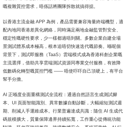
嘅複雜質控需求，唔係話將團隊拆散就搞得掂。
以香港主流金融 APP 為例，產品需要兼容海量終端機型，適
配內地同香港差異化網絡，同時滿足兩地金融監管對安全、
穩定性嘅硬性要求，少一樣都過唔到關。多數企業自建全場
景測試體系成本極高，根本追唔切快速迭代嘅節奏。喺呢個
背景下，測試即服務（TaaS）雲端模式成為香港科創企業嘅
主流選擇，借助共享雲端測試資源同專業交付服務，有效降
低數碼化轉型嘅質控門檻 —— 唔使吓吓自己頂硬上，有平台
幫手分擔。
AI 正喺度全面重構測試全流程：通過自然語言生成測試腳
本、UI 頁面智能識別、異常數據自動診斷，大幅縮短測試週
期、削減人手運維成本。行業普遍達成共識：隨住 AI 生成代
碼規模擴大，質量保障邊界持續拓寬，工作重心從傳統功能