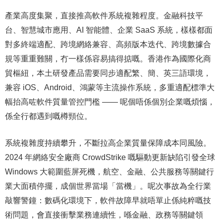
產業高度集聚，直接推高軟件系統複雜程度。金融科技平
台、智慧城市應用、AI 智能體、企業 SaaS 系統，樣樣都面
對多終端適配、跨境網絡兼容、高頻版本迭代、跨境數據合
規等重重難關，冇一樣係容易搞得掂嘅。香港作為國際化商
貿樞紐，本土研發產品需要同步適配繁、簡、英三語環境，
兼容 iOS、Android、鴻蒙等主流操作系統，多重適配標準大
幅抬高咗軟件質量管控門檻 —— 呢個唔係個別企業嘅煩惱，
係全行都遇到嘅樽頸位。
系統複雜度持續攀升，不斷拉高企業質量保障成本同風險。
2024 年網絡安全廠商 CrowdStrike 嘅驅動更新缺陷引發全球
Windows 大範圍藍屏死機，航空、金融、公共服務等關鍵行
業大面積停擺，成個世界當場「當機」。呢次事故為全行業
敲響警鐘：數碼化環境下，軟件故障早就唔單止係純粹嘅技
術問題，會直接衝擊業務連續性，喺金融、政務等關鍵領