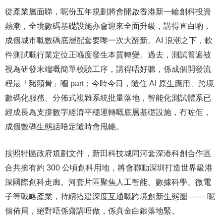
從產業層面睇，呢份五年規劃將會開啟香港新一輪創科投資
熱潮，全境數碼基礎設施亦會迎來全面升級，講得直白啲，
成個城市嘅數碼底層配套要嚟一次大翻新。AI 浪潮之下，軟
件測試嘅行業定位正喺度發生本質轉變。過去，測試普遍被
視為研發末端嘅簡單校驗工序，講得唔好聽，係成個開發流
程最「豬頭骨」嗰 part；今時今日，隨住 AI 原生應用、跨境
數碼化服務、分佈式複雜系統批量落地，智能化測試體系已
經成長為支撐數字經濟平穩運轉嘅底層基礎設施，冇咗佢，
成個數碼生態話唔定隨時會甩轆。
按照特區政府規劃文件，新田科技城同河套深港科創合作區
合共擁有約 300 公頃創科用地，將會聯動深圳打造世界級港
深國際創科走廊。河套片區聚焦人工智能、數據科學、微電
子等戰略產業，持續搭建深度互通嘅跨境創新生態圈 —— 呢
個佈局，絕對唔係齋講唔做，係真金白銀落地緊。