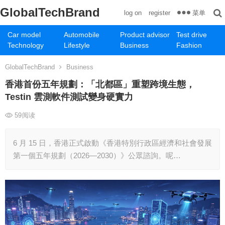
GlobalTechBrand
菜单
log on
register
Car model
Automobile
Product advisor
Test drive
Technology
Lifestyle
Business
Fashion
GlobalTechBrand
Business
香港首份五年規劃：「北都區」重塑跨境生態，
Testin 雲測軟件測試變身硬實力
59
阅读
6 月 15 日，香港正式啟動《香港特別行政區經濟和社會發展
第一個五年規劃（2026—2030）》公眾諮詢。呢…