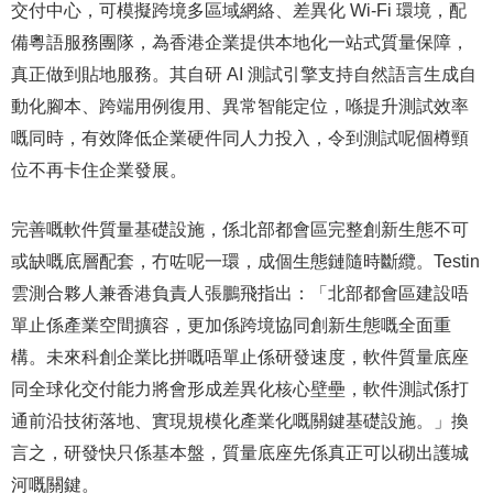
交付中心，可模擬跨境多區域網絡、差異化 Wi-Fi 環境，配
備粵語服務團隊，為香港企業提供本地化一站式質量保障，
真正做到貼地服務。其自研 AI 測試引擎支持自然語言生成自
動化腳本、跨端用例復用、異常智能定位，喺提升測試效率
嘅同時，有效降低企業硬件同人力投入，令到測試呢個樽頸
位不再卡住企業發展。
完善嘅軟件質量基礎設施，係北部都會區完整創新生態不可
或缺嘅底層配套，冇咗呢一環，成個生態鏈隨時斷纜。Testin
雲測合夥人兼香港負責人張鵬飛指出：「北部都會區建設唔
單止係產業空間擴容，更加係跨境協同創新生態嘅全面重
構。未來科創企業比拼嘅唔單止係研發速度，軟件質量底座
同全球化交付能力將會形成差異化核心壁壘，軟件測試係打
通前沿技術落地、實現規模化產業化嘅關鍵基礎設施。」換
言之，研發快只係基本盤，質量底座先係真正可以砌出護城
河嘅關鍵。