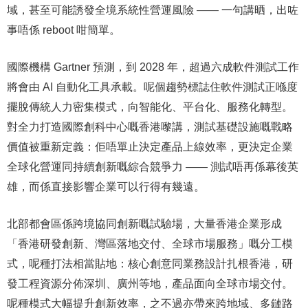
域，甚至可能誘發全境系統性營運風險 —— 一句講晒，出咗
事唔係 reboot 咁簡單。
國際機構 Gartner 預測，到 2028 年，超過六成軟件測試工作
將會由 AI 自動化工具承載。呢個趨勢標誌住軟件測試正喺度
擺脫傳統人力密集模式，向智能化、平台化、服務化轉型。
對全力打造國際創科中心嘅香港嚟講，測試基礎設施嘅戰略
價值被重新定義：佢唔單止決定產品上線效率，更決定企業
全球化營運同持續創新嘅綜合競爭力 —— 測試唔再係幕後英
雄，而係直接影響企業可以行得有幾遠。
北部都會區係跨境協同創新嘅試驗場，大量香港企業形成
「香港研發創新、灣區落地交付、全球市場服務」嘅分工模
式，呢種打法相當貼地：核心創意同業務設計扎根香港，研
發工程資源分佈深圳、廣州等地，產品面向全球市場交付。
呢種模式大幅提升創新效率，之不過亦帶來跨地域、多鏈路