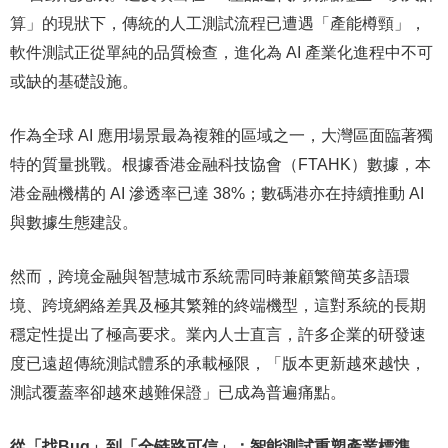
算」的現狀下，傳統的人工測試流程已遭遇「產能樽頸」，
軟件測試正從單純的品質檢查，進化為 AI 產業化進程中不可
或缺的基礎設施。
作為全球 AI 應用場景最為複雜的區域之一，大灣區面臨著獨
特的質量挑戰。根據香港金融科技協會（FTAHK）數據，本
港金融機構的 AI 滲透率已達 38%；數碼港亦在持續推動 AI
與數據生態建設。
然而，跨境金融與智慧城市系統需同時兼顧繁簡英多語環
境、跨境網絡差異及極其繁雜的終端機型，這對系統的長期
穩定性提出了極高要求。業內人士直言，許多企業的研發速
度已遠超傳統測試體系的承載極限，「版本更新越來越快，
測試覆蓋率卻越來越難保證」已成為普遍痛點。
從「找
Bug
」到「全链路可信」：智能測試重塑產業標準