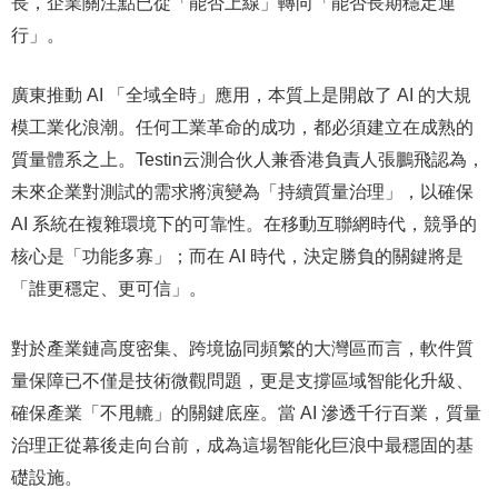
長，企業關注點已從「能否上線」轉向「能否長期穩定運
行」。
廣東推動 AI 「全域全時」應用，本質上是開啟了 AI 的大規
模工業化浪潮。任何工業革命的成功，都必須建立在成熟的
質量體系之上。Testin云測合伙人兼香港負責人張鵬飛認為，
未來企業對測試的需求將演變為「持續質量治理」，以確保
AI 系統在複雜環境下的可靠性。在移動互聯網時代，競爭的
核心是「功能多寡」；而在 AI 時代，決定勝負的關鍵將是
「誰更穩定、更可信」。
對於產業鏈高度密集、跨境協同頻繁的大灣區而言，軟件質
量保障已不僅是技術微觀問題，更是支撐區域智能化升級、
確保產業「不甩轆」的關鍵底座。當 AI 滲透千行百業，質量
治理正從幕後走向台前，成為這場智能化巨浪中最穩固的基
礎設施。