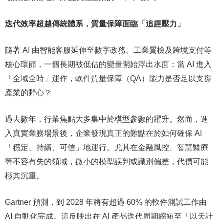
迭代效率超越傳統體系，質量保障面臨「追趕壓力」
隨著 AI 由智能客服延伸至數字政務、工業質檢及跨境支付等
核心環節，一個長期被低估的變量開始浮出水面：當 AI 進入
「全域全時」運作，軟件質量保障（QA）能力是否足以支撐
產業的野心？
過去數年，行業焦點大多集中於模型參數的躍升。然而，進
入真實業務場景後，企業發現真正的難點在於如何確保 AI
「穩定、持續、可信」地運行。尤其在金融風控、智慧醫療
等不容有失的領域，微小的模型誤判或識別偏差，代價可能
極其沉重。
Gartner 預測，到 2028 年將有超過 60% 的軟件測試工作由
AI 自動化完成。這反映出在 AI 產品迭代周期縮短至「以天計