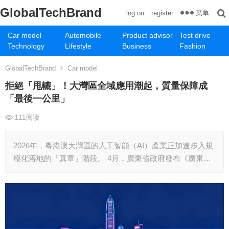
GlobalTechBrand
菜单
log on
register
Car model
Automobile
Product advisor
Test drive
Technology
Lifestyle
Business
Fashion
GlobalTechBrand
Car model
拒絕「甩轆」！大灣區全域應用潮起，質量保障成
「最後一公里」
111
阅读
2026年，粵港澳大灣區的人工智能（AI）產業正加速步入規
模化落地的「真章」階段。 4月，廣東省政府發布《廣東…