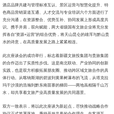
酒店品牌共建与管理标准互认、景区运营与智慧化提升、特
色商品营销渠道互通、人才交流与专业培训六个方面进行了
充分沟通，在资源整合、优势互补、协同发展上形成高度共
识。携手并肩，双向赋能，两大省级国有文旅企业将充分发
挥各自“资源+运营”的组合优势，将天山昆仑的雄浑与黔山贵
水的诗意，在高质量发展之路上紧紧相连。
此次座谈会的成功举行，标志着新疆文旅投集团与贵旅集团
的合作迈出了实质性步伐。这是南北联动、产业协同的创新
实践，也是双方积极拓展朋友圈、推动跨区域文旅合作的具
体行动。从喀纳斯湖的碧波到黄果树瀑布的飞流，从塔克拉
玛干沙漠的浩瀚到黔东南苗寨的梯田——两地虽相隔千山万
水，却共享着文旅产业高质量发展的共同愿景。
双方一致表示，将以此次座谈为新起点，尽快推动战略合作
协议正式签署落地，秉持开放共赢的合作理念，在客源互